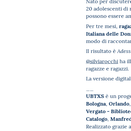
Nato per discutere 
20 adolescenti di r
possono essere am
raga
Per tre mesi,
Italiana delle Don
modo di raccontarc
Il risultato è
Adess
@silviarocchi
ha il
ragazze e ragazzi.
La versione digita
__
UBTXS
è un prog
Bologna
Orlando
,
Vergato - Bibliote
Catalogo
Manfredi
,
Realizzato grazie 