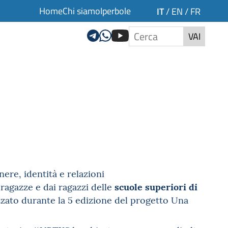
Home
Chi siamo
Iperbole
IT
/
EN
/
FR
VAI
ere, identità e relazioni
scuole superiori di
 ragazze e dai ragazzi delle
izzato durante la 5 edizione del progetto Una