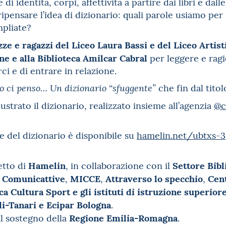
di identità, corpi, affettività a partire dai libri e dall
ipensare l’idea di dizionario: quali parole usiamo per 
pliate?
zze e ragazzi del Liceo Laura Bassi e del Liceo Artist
ne e alla Biblioteca Amilcar Cabral
per leggere e ragi
i e di entrare in relazione.
che fin dal titol
o ci penso… Un dizionario “sfuggente”
lustrato il dizionario, realizzato insieme all’agenzia
@c
le del dizionario è disponibile su
hamelin.net/ubtxs-3
Hamelin
Settore Bib
etto di
, in collaborazione con il
Comunicattive
MICCE
Attraverso lo specchio
Cen
,
,
,
,
ca Cultura Sport e gli istituti di istruzione superior
-Tanari e Ecipar Bologna
.
Regione Emilia-Romagna
al sostegno della
.