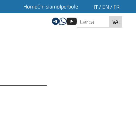
Home
Chi siamo
Iperbole
IT
/
EN
/
FR
VAI