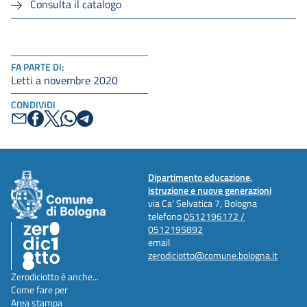
Consulta il catalogo
FA PARTE DI:
Letti a novembre 2020
CONDIVIDI
Dipartimento educazione,
istruzione e nuove generazioni
via Ca' Selvatica 7, Bologna
telefono
0512196172 /
0512195892
email
zerodiciotto@comune.bologna.it
Zerodiciotto è anche...
Come fare per
Area stampa