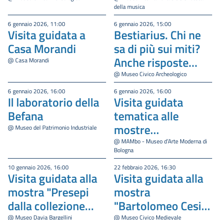
della musica
6 gennaio 2026, 11:00
6 gennaio 2026, 15:00
Visita guidata a
Bestiarius. Chi ne
Casa Morandi
sa di più sui miti?
Anche risposte
@ Casa Morandi
sbagliate!
@ Museo Civico Archeologico
6 gennaio 2026, 16:00
6 gennaio 2026, 16:00
Il laboratorio della
Visita guidata
Befana
tematica alle
mostre
@ Museo del Patrimonio Industriale
temporanee
@ MAMbo - Museo d’Arte Moderna di
Bologna
‘Quarta Casa’ e
‘Uno Bianca.
10 gennaio 2026, 16:00
22 febbraio 2026, 16:30
Visita guidata alla
Visita guidata alla
Bianco e nero’
mostra "Presepi
mostra
dalla collezione
"Bartolomeo Cesi
Forlai"
(1556-1629).
@ Museo Davia Bargellini
@ Museo Civico Medievale