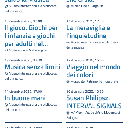
@ Museo internazionale e biblioteca
@ Museo Davia Bargellini
della musica
13 dicembre 2025, 17:00
13 dicembre 2025, 17:30
Il gioco. Giochi per
La meraviglia e
l'infanzia e giochi
l'inquietudine
per adulti nel
@ Museo internazionale e biblioteca
della musica
mondo classico
@ Museo Civico Archeologico
13 dicembre 2025, 17:30
14 dicembre 2025, 16:00
Musica senza limiti
Viaggio nel mondo
dei colori
@ Museo internazionale e biblioteca
della musica
@ Museo del Patrimonio Industriale
14 dicembre 2025, 17:00
16 dicembre 2025, 10:30
In buone mani
Susan Philipsz.
INTERVAL SIGNALS
@ Museo internazionale e biblioteca
della musica
@ MAMbo | Museo d'Arte Moderna di
Bologna
16 dicembre 2025, 17:00
18 dicembre 2025