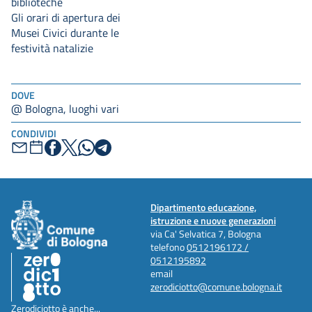
biblioteche
Gli orari di apertura dei
Musei Civici durante le
festività natalizie
DOVE
@ Bologna, luoghi vari
CONDIVIDI
Dipartimento educazione,
istruzione e nuove generazioni
via Ca' Selvatica 7, Bologna
telefono
0512196172 /
0512195892
email
zerodiciotto@comune.bologna.it
Zerodiciotto è anche...