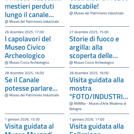
mestieri perduti
tascabile!
lungo il canale
@ Museo del Patrimonio Industriale
Navile
@ Museo del Patrimonio Industriale
26 dicembre 2025, 17:00
27 dicembre 2025, 15:00
I capolavori del
Storie di fuoco e
Museo Civico
argilla: alla
Archeologico
scoperta delle
lucerne romane
@ Museo Civico Archeologico
@ Museo Civico Archeologico
28 dicembre 2025, 16:00
28 dicembre 2025, 16:00
Se il Canale
Visita guidata alla
potesse parlare…
mostra
"FOTO/INDUSTRIA
@ Museo del Patrimonio Industriale
- Moira Ricci.
@ MAMbo - Museo d’Arte Moderna di
Bologna
Quarta Casa"
1 gennaio 2026, 15:30
1 gennaio 2026, 17:00
Visita guidata al
Visita guidata alla