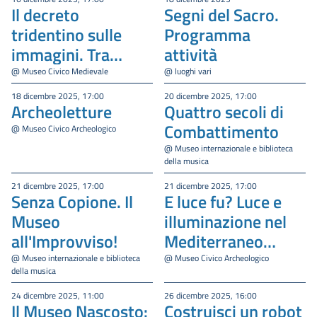
Il decreto
Segni del Sacro.
tridentino sulle
Programma
immagini. Tra
attività
Riforma, Riforma
@ Museo Civico Medievale
@ luoghi vari
cattolica e
18 dicembre 2025, 17:00
20 dicembre 2025, 17:00
Archeoletture
Quattro secoli di
Controriforma
Combattimento
@ Museo Civico Archeologico
@ Museo internazionale e biblioteca
della musica
21 dicembre 2025, 17:00
21 dicembre 2025, 17:00
Senza Copione. Il
E luce fu? Luce e
Museo
illuminazione nel
all'Improvviso!
Mediterraneo
antico
@ Museo internazionale e biblioteca
@ Museo Civico Archeologico
della musica
24 dicembre 2025, 11:00
26 dicembre 2025, 16:00
Il Museo Nascosto:
Costruisci un robot