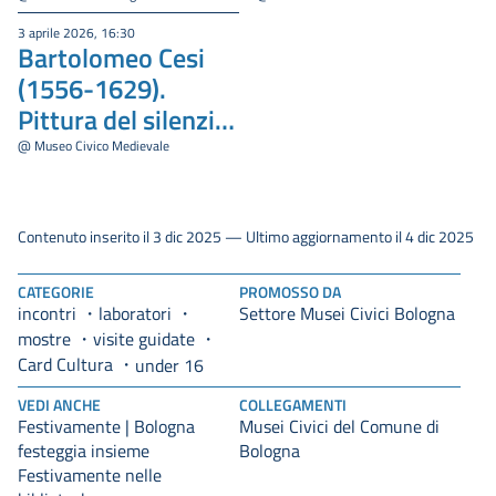
Pittura del silenzio
3 aprile 2026, 16:30
Bartolomeo Cesi
nell'età dei
(1556-1629).
Carracci"
Pittura del silenzio
nell'età dei Carracci
@ Museo Civico Medievale
Contenuto inserito il 3 dic 2025 — Ultimo aggiornamento il 4 dic 2025
CATEGORIE
PROMOSSO DA
incontri
laboratori
Settore Musei Civici Bologna
mostre
visite guidate
Card Cultura
under 16
VEDI ANCHE
COLLEGAMENTI
Festivamente | Bologna
Musei Civici del Comune di
festeggia insieme
Bologna
Festivamente nelle