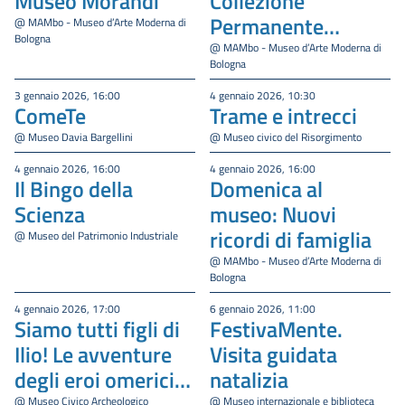
Museo Morandi
Collezione
Permanente
@ MAMbo - Museo d’Arte Moderna di
Bologna
MAMbo
@ MAMbo - Museo d’Arte Moderna di
Bologna
3 gennaio 2026, 16:00
4 gennaio 2026, 10:30
ComeTe
Trame e intrecci
@ Museo Davia Bargellini
@ Museo civico del Risorgimento
4 gennaio 2026, 16:00
4 gennaio 2026, 16:00
Il Bingo della
Domenica al
Scienza
museo: Nuovi
ricordi di famiglia
@ Museo del Patrimonio Industriale
@ MAMbo - Museo d’Arte Moderna di
Bologna
4 gennaio 2026, 17:00
6 gennaio 2026, 11:00
Siamo tutti figli di
FestivaMente.
Ilio! Le avventure
Visita guidata
degli eroi omerici
natalizia
tra Grecia e Roma
@ Museo Civico Archeologico
@ Museo internazionale e biblioteca