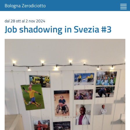
item 1 of 2
Bologna Zerodiciotto
dal 28 ott al 2 nov 2024
Job shadowing in Svezia #3