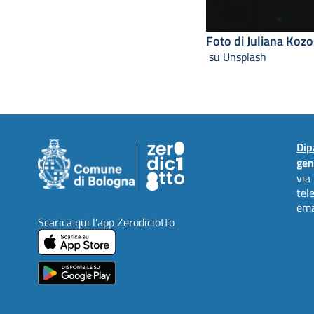
Foto di Juliana Kozo
su Unsplash
Dip
gen
via
tel
ema
Scarica qui l'app Zerodiciotto