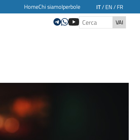
Home
Chi siamo
Iperbole
IT
/
EN
/
FR
VAI