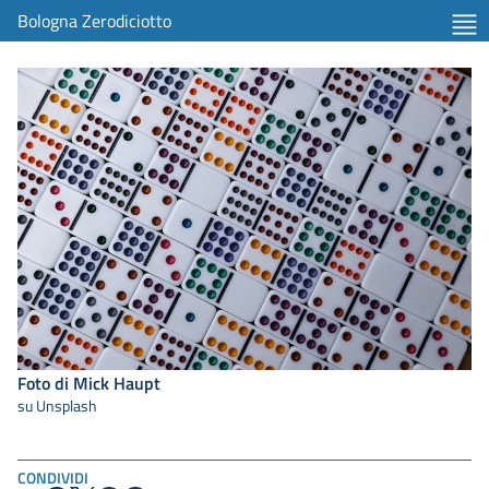
Bologna Zerodiciotto
Foto di Mick Haupt
su Unsplash
CONDIVIDI