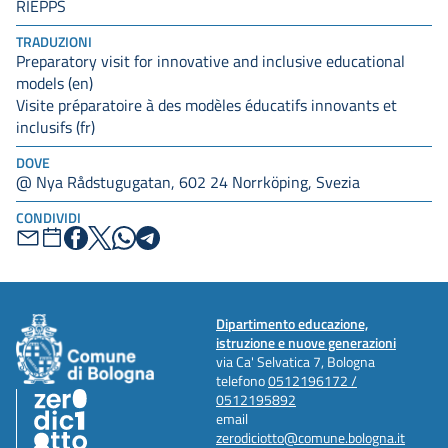
RIEPPS
TRADUZIONI
Preparatory visit for innovative and inclusive educational
models (en)
Visite préparatoire à des modèles éducatifs innovants et
inclusifs (fr)
DOVE
@ Nya Rådstugugatan, 602 24 Norrköping, Svezia
CONDIVIDI
Dipartimento educazione,
istruzione e nuove generazioni
via Ca' Selvatica 7, Bologna
telefono
0512196172 /
0512195892
email
zerodiciotto@comune.bologna.it