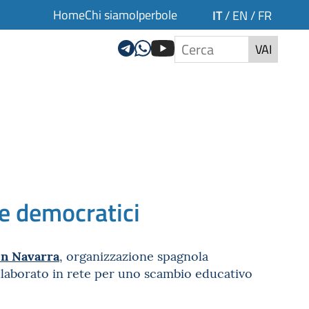
Home
Chi siamo
Iperbole
IT
/
EN
/
FR
VAI
 e democratici
en Navarra
, organizzazione spagnola
llaborato in rete per uno scambio educativo