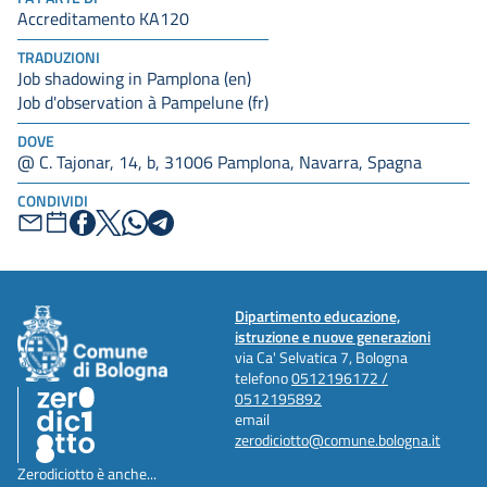
Accreditamento KA120
TRADUZIONI
Job shadowing in Pamplona (en)
Job d'observation à Pampelune (fr)
DOVE
@ C. Tajonar, 14, b, 31006 Pamplona, Navarra, Spagna
CONDIVIDI
Dipartimento educazione,
istruzione e nuove generazioni
via Ca' Selvatica 7, Bologna
telefono
0512196172 /
0512195892
email
zerodiciotto@comune.bologna.it
Zerodiciotto è anche...