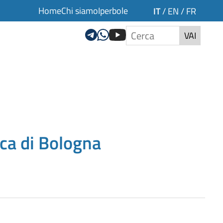
Home
Chi siamo
Iperbole
IT
/
EN
/
FR
VAI
ca di Bologna