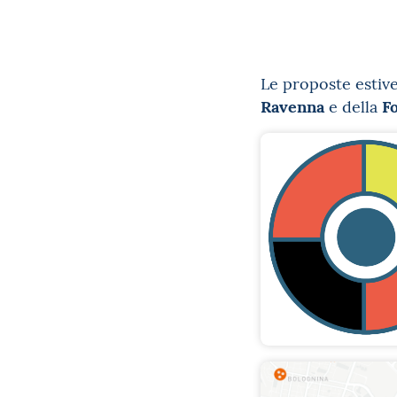
Le proposte estiv
Ravenna
F
e della