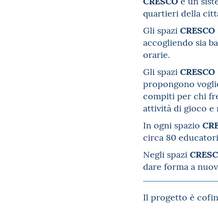
CRESCO
è un sist
quartieri della citt
CRESCO
Gli spazi
accogliendo sia bam
orarie.
CRESCO
Gli spazi
propongono voglion
compiti per chi fr
attività di gioco e
CR
In ogni spazio
circa 80 educatori 
CRES
Negli spazi
dare forma a nuove
Il progetto è cofi