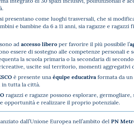
ema integrato di 30 spazi inclusivi, polifunzionali e acce
à.
si presentano come luoghi trasversali, che si modific
bini e bambine da 6 a 11 anni, sia ragazze e ragazzi fin
accesso libero
a
sono ad
per favorire il più possibile l’
o essere di sostegno alle competenze personali e sco
equenta la scuola primaria o la secondaria di secondo g
 ricreative, uscite sul territorio, momenti aggregativi 
ESCO
équipe educativa
è presente una
formata da un 
in tutta la città.
CO
ragazzi e ragazze possono esplorare, germogliare,
 opportunità e realizzare il proprio potenziale.
PN Metro
nanziato dall’Unione Europea nell’ambito del