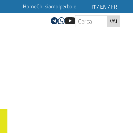
Home
Chi siamo
Iperbole
IT
/
EN
/
FR
VAI