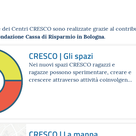
e dei Centri CRESCO sono realizzate grazie al contrib
ondazione Cassa di Risparmio in Bologna
.
CRESCO | Gli spazi
Nei nuovi spazi CRESCO ragazzi e
ragazze possono sperimentare, creare e
crescere attraverso attività coinvolgenti
e stimolanti: laboratori, eventi e
percorsi formativi per sviluppare i
propri talenti e le proprie passioni.
CRESCO | La mappa