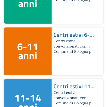
chi ha frequentato la
scuola dell’infanzia
Centri estivi 6-
11 anni
Centri estivi
convenzionati con il
Comune di Bologna per
chi ha frequentato la
scuola primaria
Centri estivi 11-
14 anni
Centri estivi
convenzionati con il
Comune di Bologna per