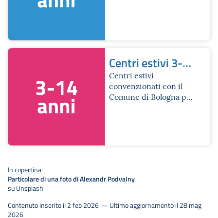
chi ha frequentato la
scuola secondaria di
primo grado
Centri estivi 3-
14 anni
Centri estivi
convenzionati con il
Comune di Bologna per
fasce di età mista
In copertina:
Particolare di una foto di Alexandr Podvalny
su Unsplash
Contenuto inserito il 2 feb 2026 — Ultimo aggiornamento il 28 mag
2026