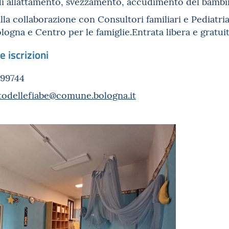
 di allattamento, svezzamento, accudimento del bamb
alla collaborazione con Consultori familiari e Pediatr
logna e Centro per le famiglie.Entrata libera e gratuit
e iscrizioni
999744
ttodellefiabe@comune.bologna.it