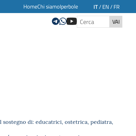
Home
Chi siamo
Iperbole
IT
/
EN
/
FR
VAI
ostegno di: educatrici, ostetrica, pediatra,