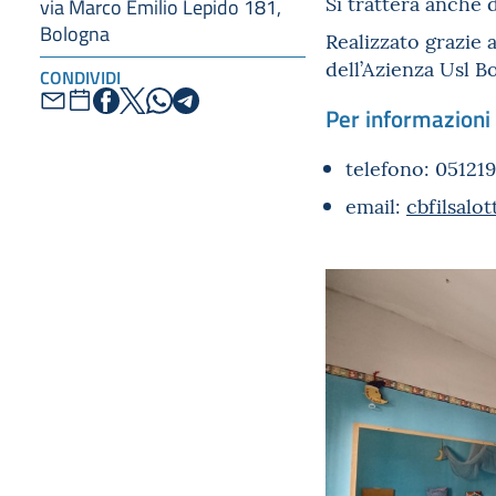
Si tratterà anche
via Marco Emilio Lepido 181,
Bologna
Realizzato grazie 
dell’Azienza Usl Bo
CONDIVIDI
Per informazioni 
telefono: 05121
email:
cbfilsalo