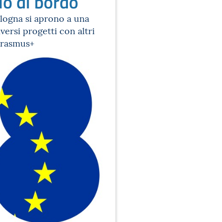
io di bordo
ologna si aprono a una
ersi progetti con altri
Erasmus+