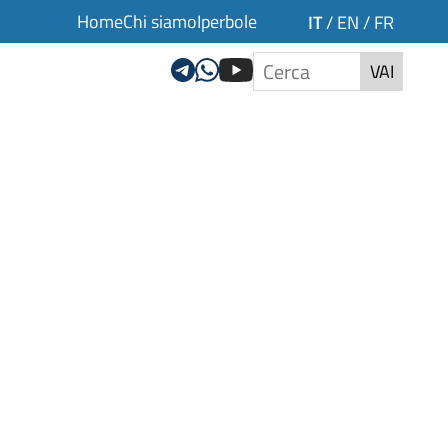
Home
Chi siamo
Iperbole
IT
/
EN
/
FR
VAI