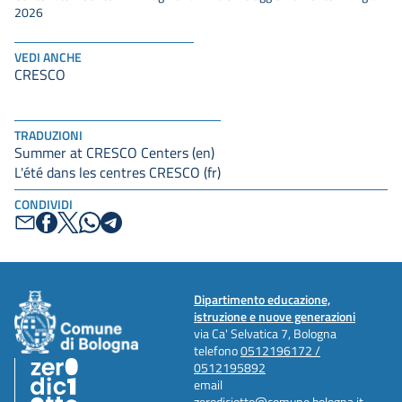
2026
VEDI ANCHE
CRESCO
TRADUZIONI
Summer at CRESCO Centers (en)
L'été dans les centres CRESCO (fr)
CONDIVIDI
Dipartimento educazione,
istruzione e nuove generazioni
via Ca' Selvatica 7, Bologna
telefono
0512196172 /
0512195892
email
zerodiciotto@comune.bologna.it