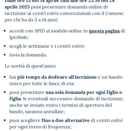
Dalle ore 13 del 14 aprile fino alle ore 23.59 del 28
aprile 2025
puoi presentare domanda online di
iscrizione ai centri estivi convenzionati con il Comune
per chi ha da 3 a 14 anni:
questa pagina
accedi con SPID al modulo online in
di
Iperbole;
scegli le settimane e i centri estivi;
invia la domanda.
Le novità di quest’anno:
più tempo da dedicare all'iscrizione
hai
e un bando
unico per tutte le fasce di eta;
una sola domanda per ogni figlio o
puoi presentare
figlia
: le eventuali successive domande di iscrizione,
anche se inviate entro i termini di apertura del
bando, saranno annullate;
fino a due alternative
puoi scegliere
di centri estivi
per ogni turno di frequenza;