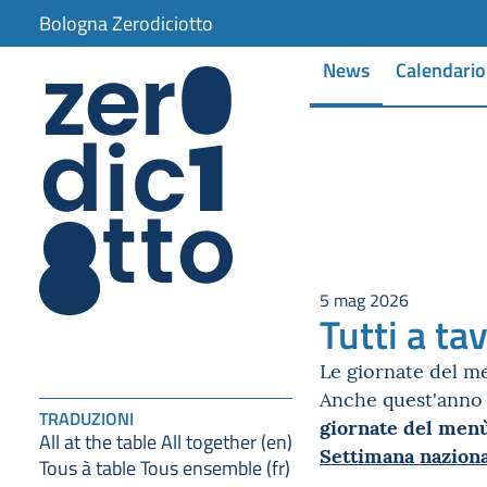
Bologna Zerodiciotto
News
Calendario
5 mag 2026
Tutti a ta
Le giornate del m
Anche quest'anno i
TRADUZIONI
giornate del menù
All at the table All together (en)
Settimana naziona
Tous à table Tous ensemble (fr)