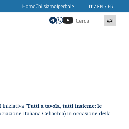
Home
Chi siamo
Iperbole
IT
/
EN
/
FR
VAI
Tutti a tavola, tutti insieme: le
iniziativa "
ssociazione Italiana Celiachia) in occasione della