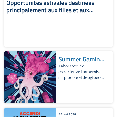
Opportunités estivales destinées
principalement aux filles et aux
garçons handicapés | Sité Iperbole
Summer Gaming
Fest
Laboratori ed
esperienze immersive
su gioco e videogioco
per ragazze e ragazzi
dai 12 ai 18 anni
15 mai 2026