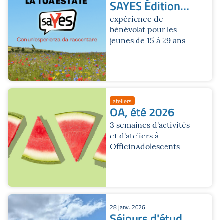
SAYES Édition
d'été 2026
expérience de
bénévolat pour les
jeunes de 15 à 29 ans
ateliers
OA, été 2026
3 semaines d'activités
et d'ateliers à
OfficinAdolescents
28 janv. 2026
Séjours d'études