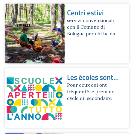
Centri estivi
servizi convenzionati
con il Comune di
Bologna per chi ha da 3
a 14 anni
Les écoles sont
ouvertes toute
Pour ceux qui ont
fréquenté le premier
l'année.
cycle du secondaire
Brochure de l'été
2026