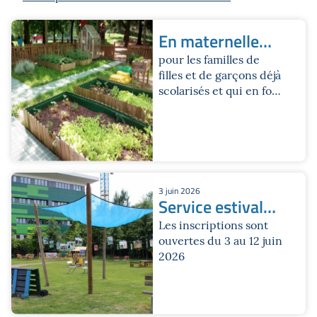
En maternelle
pour le mois de
pour les familles de
filles et de garçons déjà
juillet
scolarisés et qui en font
la demande
3 juin 2026
Service estival
Pollicino
Les inscriptions sont
ouvertes du 3 au 12 juin
2026