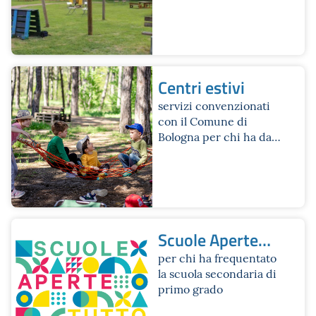
Centri estivi
servizi convenzionati
con il Comune di
Bologna per chi ha da 3
a 14 anni
Scuole Aperte
tutto l'anno.
per chi ha frequentato
la scuola secondaria di
Opuscolo Estate
primo grado
2026