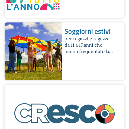
Soggiorni estivi
per ragazzi e ragazze
da 11 a 17 anni che
hanno frequentato la
scuola secondaria di
primo grado o i primi
tre anni di scuola
secondaria di secondo
grado