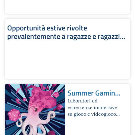
Opportunità estive rivolte
prevalentemente a ragazze e ragazzi
con disabilità | Sito Iperbole
Summer Gaming
Fest
Laboratori ed
esperienze immersive
su gioco e videogioco
per ragazze e ragazzi
dai 12 ai 18 anni