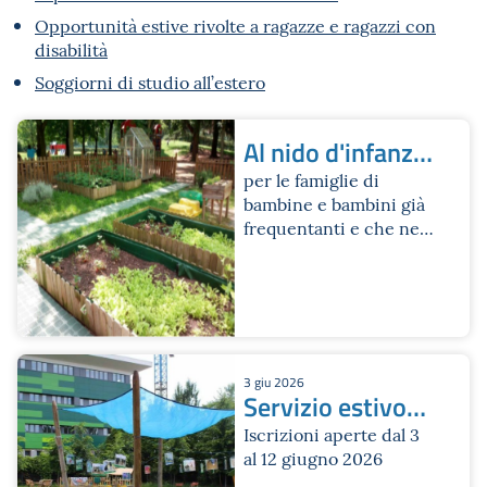
Opportunità estive rivolte a ragazze e ragazzi con
disabilità
Soggiorni di studio all’estero
Al nido d'infanzia
per il mese di
per le famiglie di
bambine e bambini già
luglio
frequentanti e che ne
fanno richiesta
3 giu 2026
Servizio estivo
Nido Pollicino
Iscrizioni aperte dal 3
al 12 giugno 2026