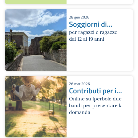
28 gen 2026
Soggiorni di
studio all'estero
per ragazzi e ragazze
dai 12 ai 19 anni
26 mar 2026
Contributi per i
servizi estivi
Online su Iperbole due
bandi per presentare la
2026
domanda